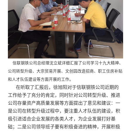
信联钢铁公司总经理沈立斌详细汇报了公司学习十九大精神、
公司转型升级、大宗贸易开展、文创园改造招商、职工住房补贴
和人才队伍建设等方面开展的工作。
在听取了汇报后，徐旭阳对于信联钢铁公司近期的
工作给予了充分的肯定，同时针对公司转型升级、推进
公司存量资产高质量发展等方面提出了意见和建议：一
是公司在转型升级过程中，要注重人才队伍的建设，积
极引进适合企业发展的各类人才，为企业发展打好基
础；二是公司领导班子要有积极奋进的精神，开展积极