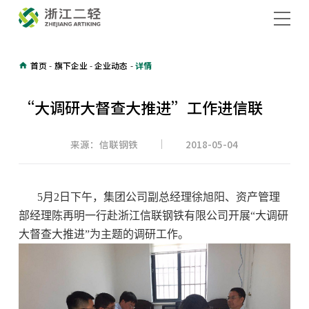
首页
-
旗下企业
-
企业动态
-
详情
“大调研大督查大推进”工作进信联
来源：信联钢铁
2018-05-04
5月2日下午，集团公司副总经理徐旭阳、资产管理
部经理陈再明一行赴浙江信联钢铁有限公司开展“大调研
大督查大推进”为主题的调研工作。