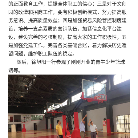
的正面教育工作，提振全体职工的信心；三是对于文创
园的改造和招商工作，要有积极创新模式，努力提高服
务意识、提高质量效益；四是加强贸易风险管控制度建
设，培养一支高素质的营销队伍，加紧信息化平台建
设，建设完善的考核制度，提高大家的工作积极性；五
是加强党建工作，完善各类基础台账，着力解决历史遗
留问题，维护职工队伍的稳定。
随后，徐旭阳一行参观了刚刚开业的青牛少年篮球
馆等。