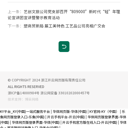
上一条：
艺创文旅公司党支部召开“809000”新时代“轻”年理
论宣讲团宣讲暨警示教育活动
下一条：
塑商贸新局 展工美特色 工艺品公司亮相广交会
© COPYRIGHT 2024
浙江开云网页版有限责任公司
ALL RIGHTS RESERVED
浙ICP备14000984号
浙公网安备 33010202000457号
技术支持：博采网络
KY平台_KY(中国)一站式服务平台
|
华体网页版-华体(中国)
|
KY官网-KY（中国）
|
乐
鱼网页版登录入口-乐鱼(中国)
|
开云手机平台-开云(中国)
|
华体网页版登录界面-华体
(中国)
|
华体网页版登录界面-华体(中国)
|
开云手机官方版在线入口-开云(中国)
|
华体
会·官方版网站登录入口-华体会(中国)
|