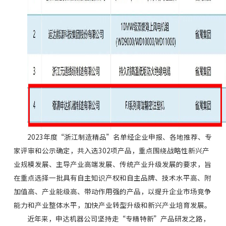
2023年度“浙江制造精品”名单经企业申报、各地推荐、专
家评审和公示确定，共入选302项产品，重点围绕战略性新兴产
业规模发展、主导产业高端发展、传统产业升级发展的要求，旨
在重点选择一批具有自主知识产权和自主品牌、技术水平高、附
加值高、产业能级高、带动作用强的产品，以提升企业市场竞争
能力和产业整体水平，加快产业转型升级和新兴产业培育发展。
近年来，申达机器公司坚持走“专精特新”产品研发之路，