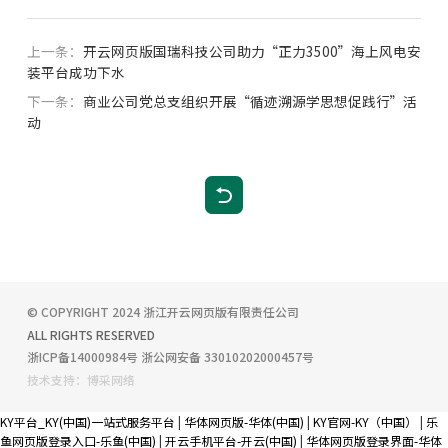
上一条：
开云网页版国瑞科技公司助力“正力3500”海上风电安
装平台成功下水
下一条：
商业公司党总支组织开展“循迹溯源学思想促践行”活
动
© COPYRIGHT 2024
浙江开云网页版有限责任公司
ALL RIGHTS RESERVED
浙ICP备14000984号
浙公网安备 33010202000457号
技术支持：博采网络
KY平台_KY(中国)一站式服务平台
|
华体网页版-华体(中国)
|
KY官网-KY（中国）
|
乐
鱼网页版登录入口-乐鱼(中国)
|
开云手机平台-开云(中国)
|
华体网页版登录界面-华体