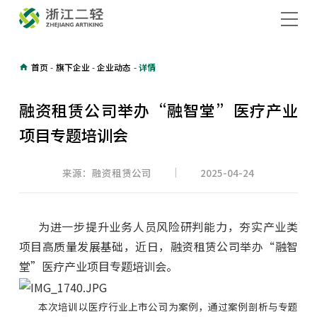
首页
-
旗下企业
-
企业动态
-
详情
融资租赁公司举办“融智堂”医疗产业
项目专题培训会
来源：融资租赁公司
2025-04-24
为进一步提升业务人员风险研判能力，夯实产业类
项目高质量发展基础，近日，融资租赁公司举办“融智
堂”医疗产业项目专题培训会。
本次培训以医疗行业上市公司为案例，通过案例剖析与专题