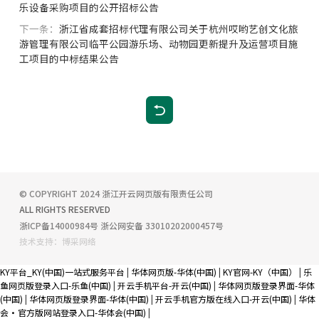
乐设备采购项目的公开招标公告
下一条：
浙江省成套招标代理有限公司关于杭州哎哟艺创文化旅
游管理有限公司临平公园游乐场、动物园更新提升及运营项目施
工项目的中标结果公告
© COPYRIGHT 2024
浙江开云网页版有限责任公司
ALL RIGHTS RESERVED
浙ICP备14000984号
浙公网安备 33010202000457号
技术支持：博采网络
KY平台_KY(中国)一站式服务平台
|
华体网页版-华体(中国)
|
KY官网-KY（中国）
|
乐
鱼网页版登录入口-乐鱼(中国)
|
开云手机平台-开云(中国)
|
华体网页版登录界面-华体
(中国)
|
华体网页版登录界面-华体(中国)
|
开云手机官方版在线入口-开云(中国)
|
华体
会·官方版网站登录入口-华体会(中国)
|