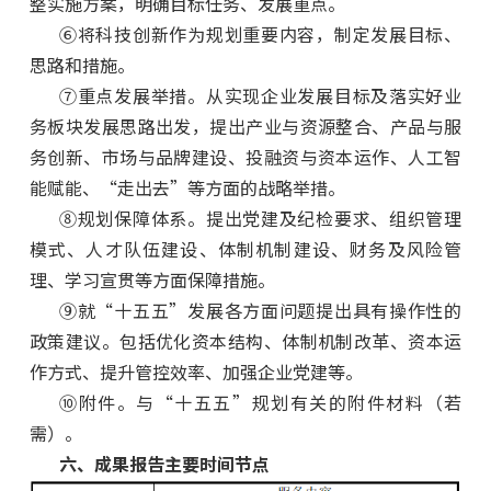
整实施方案，明确目标任务、发展重点。
⑥将科技创新作为规划重要内容，制定发展目标、
思路和措施。
⑦重点发展举措。从实现企业发展目标及落实好业
务板块发展思路出发，提出产业与资源整合、产品与服
务创新、市场与品牌建设、投融资与资本运作、人工智
能赋能、“走出去”等方面的战略举措。
⑧规划保障体系。提出党建及纪检要求、组织管理
模式、人才队伍建设、体制机制建设、财务及风险管
理、学习宣贯等方面保障措施。
⑨就“十五五”发展各方面问题提出具有操作性的
政策建议。包括优化资本结构、体制机制改革、资本运
作方式、提升管控效率、加强企业党建等。
⑩附件。与“十五五”规划有关的附件材料（若
需）。
六、成果报告主要时间节点