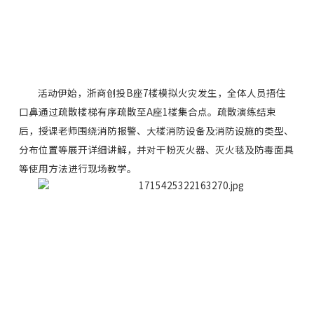
活动伊始，浙商创投B座7楼模拟火灾发生，全体人员捂住
口鼻通过疏散楼梯有序疏散至A座1楼集合点。疏散演练结束
后，授课老师围绕消防报警、大楼消防设备及消防设施的类型、
分布位置等展开详细讲解，并对干粉灭火器、灭火毯及防毒面具
等使用方法进行现场教学。