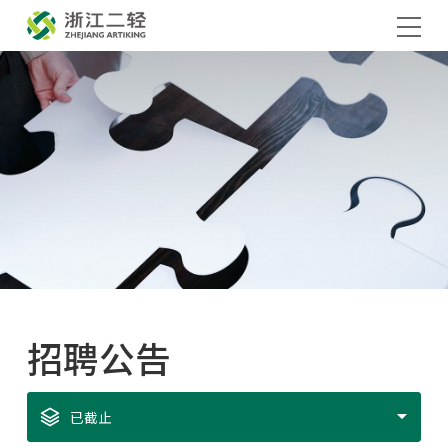
招聘公告
已截止